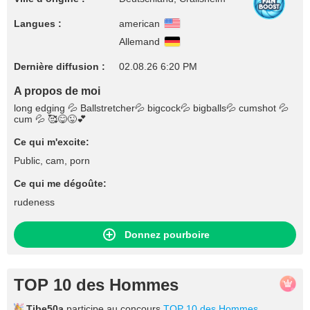
Langues :
american
Allemand
Dernière diffusion :
02.08.26 6:20 PM
A propos de moi
​long ​edging 💦 ​Ballstretcher💦 ​bigcock💦 ​bigballs💦 ​cumshot 💦​
cum 💦 🥰😋😜💕
Ce qui m'excite:
Public, cam, porn
Ce qui me dégoûte:
rudeness
Donnez pourboire
TOP 10 des Hommes
Tibe50a
participe au concours
TOP 10 des Hommes
.