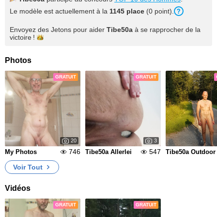
Le modèle est actuellement à la
1145 place
(0 point).
Envoyez des Jetons pour aider
Tibe50a
à se rapprocher de la
victoire !
Photos
GRATUIT
GRATUIT
20
3
746
547
My Photos
Tibe50a Allerlei
Tibe50a Outdoor
Voir Tout
Vidéos
GRATUIT
GRATUIT