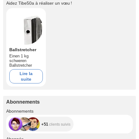
Aidez
Tibe50a
à réaliser un vœu !
Ballstretcher
Einen 1 kg
schweren
Ballstretcher
Lire la
suite
Abonnements
+51
Abonnements
+51
clients suivis
+64