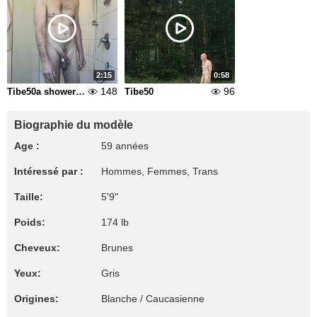
2:15
0:58
148
96
Tibe50a shower mai 2025
Tibe50
Biographie du modèle
Age :
59 années
Intéressé par :
Hommes, Femmes, Trans
Taille:
5'9"
Poids:
174 lb
Cheveux:
Brunes
Yeux:
Gris
Origines:
Blanche / Caucasienne